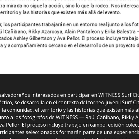
alvadoreños interesados en participar en WITNESS Surf Cit
ráctico, se desarrolla en el contexto del torneo juvenil Surf C
a comunidad, el territorio y las historias que existen más all
junto a los fotógrafos de WITNESS — Raúl Cañibano, Rikky Az
Ava Pellor. El proceso incluye trabajo en campo, edición col
ticipantes seleccionados formarán parte de una experiencia